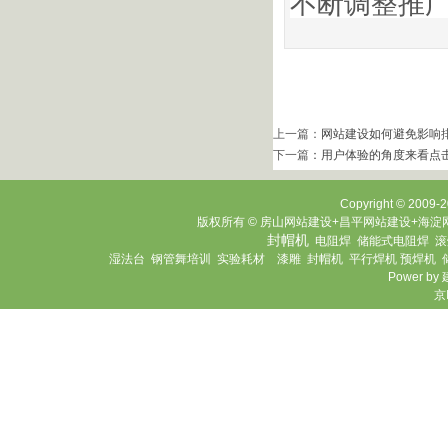
不断调整推
上一篇：
网站建设如何避免影响
下一篇
：
用户体验的角度来看点
Copyright © 2009-20
版权所有 © 房山网站建设+昌平网站建设+海淀网
封帽机
电阻焊
储能式电阻焊
滚
湿法台
钢管舞培训
实验耗材
漆雕
封帽机
平行焊机
预焊机
Power by
京