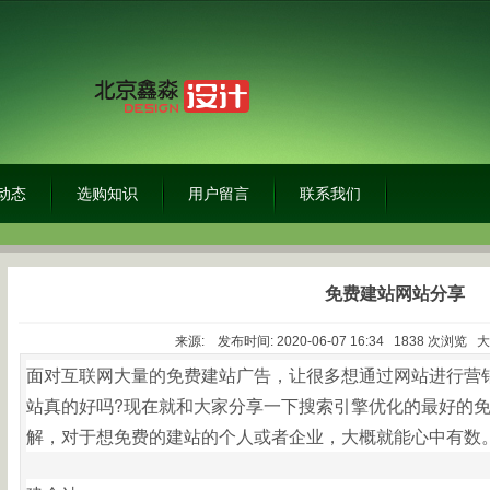
动态
选购知识
用户留言
联系我们
免费建站网站分享
来源: 发布时间: 2020-06-07 16:34 1838 次浏览 
面对互联网大量的免费建站广告，让很多想通过网站进行营
站真的好吗?现在就和大家分享一下搜索引擎优化的最好的
解，对于想免费的建站的个人或者企业，大概就能心中有数