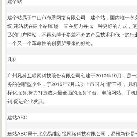
建个站
建个站属于中山市布恩网络有限公司，建个站，国内唯一永
统,建站就在建个站!布恩一直在努力寻找一种更好的方式，
己的门户网站，不再束缚于参差不齐的产品技术和低下的行
一个又一个革命性的创新所带来的好处。
凡科
广州凡科互联网科技股份有限公司创建于2010年10月，是
务的创新型企业，于2015年7月成功上市国内 “新三板”。
样化服务,努力打造成为最全面的服务平台。电脑网站、手机
销,促进企业发展。
建站ABC
建站ABC属于北京易维新锐网络科技有限公司，易维新锐是