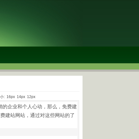
大小:
16px
14px
12px
销的企业和个人心动，那么，免费建
免费建站网站，通过对这些网站的了
。