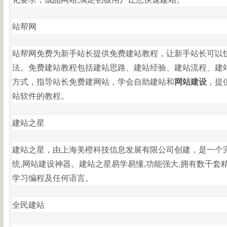
站帮网
站帮网免费为新手站长提供免费建站教程，让新手站长可以
法。免费建站教程包括建站思路、建站经验、建站流程、建
方式，指导站长免费建网站，学会自助建站和
网站建设
，提
站软件的教程。
建站之星
建站之星，由上海美橙科技信息发展有限公司创建，是一个
统,网站建设神器。建站之星易学易懂,功能强大,拥有数千套
学习编程及任何语言。
全民建站