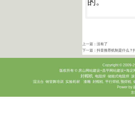
的。
上一篇：
没有了
下一篇
：
抖音推荐机制是什么？
Copyright © 2009-20
版权所有 © 房山网站建设+昌平网站建设+海淀网
封帽机
电阻焊
储能式电阻焊
滚
湿法台
钢管舞培训
实验耗材
漆雕
封帽机
平行焊机
预焊机
Power by
京